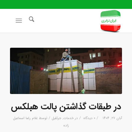
در طبقات گذاشتن پالت هبلکس
/
/
/
آبان ۲۷, ۱۴۰۴
۰ دیدگاه
در
خدمات
,
جرثقیل
توسط
غلام رضا اسماعیل
زاده